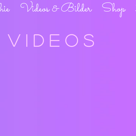
hie
Videos & Bilder
Shop
V I D E O S